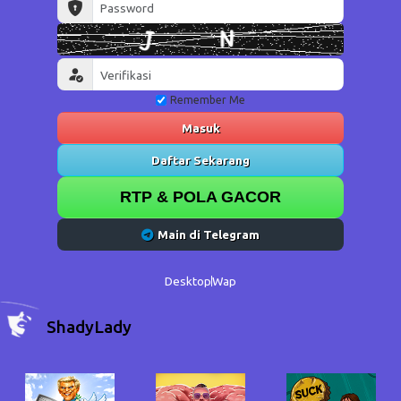
Remember Me
Masuk
Daftar Sekarang
RTP & POLA GACOR
Main di Telegram
Desktop
Wap
ShadyLady