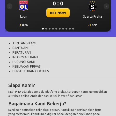
0 : 0
Previous
Next
BET NOW
B
Sparta Praha
SK Sturm Graz
-1
0.96
-0.5
0.95
TENTANG KAMI
BANTUAN
PERATURAN
INFORMASI BANK
HUBUNGI KAMI
KEBIJAKAN PRIVASI
PERSETUJUAN COOKIES
Siapa Kami?
MOTIF4D adalah penyedia platform digital terdepan yang memudahkan
aktivitas online Anda dengan solusi inovatif dan aman.
Bagaimana Kami Bekerja?
Kami menggunakan teknologi terbaru untuk mengembangkan fitur
yang memenuhi kebutuhan digital Anda, dengan penekanan pada