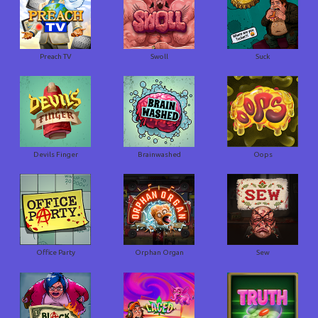
Preach TV
Swoll
Suck
Devils Finger
Brainwashed
Oops
Office Party
Orphan Organ
Sew