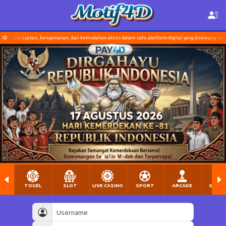
 kecepatan, kenyamanan, dan kemudahan akses dalam satu platform digital yang dirancang untuk
TOGEL
SLOT
LIVE CASINO
SPORT
ARCADE
SABU