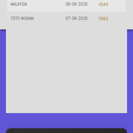
MALAYSIA
06-08-2026
4549
TOTO WUHAN
07-08-2026
5883