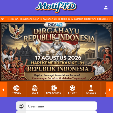
kecepatan, kenyamanan, dan kemudahan akses dalam satu platform digital yang dirancang untuk
TOGEL
SLOT
LIVE CASINO
SPORT
ARCADE
SABU