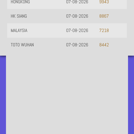
HONGKONG
07-08-2026
9943
HK SIANG
07-08-2026
8867
MALAYSIA
07-08-2026
7218
TOTO WUHAN
07-08-2026
8442