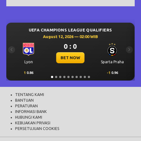
ONS LEAGUE QUALIFIERS
UEFA CHAMPIONS L
12, 2026 — 02:00 WIB
August 12, 20
0 : 0
0 
Previous
Next
BET NOW
BET
Sparta Praha
SK Sturm Graz
-1
0.96
-0.5
0.95
TENTANG KAMI
BANTUAN
PERATURAN
INFORMASI BANK
HUBUNGI KAMI
KEBIJAKAN PRIVASI
PERSETUJUAN COOKIES