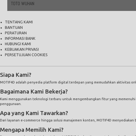
TOTO WUHAN
TENTANG KAMI
BANTUAN
PERATURAN
INFORMASI BANK
HUBUNGI KAMI
KEBIJAKAN PRIVASI
PERSETUJUAN COOKIES
Siapa Kami?
MOTIF4D adalah penyedia platform digital terdepan yang memudahkan aktivitas onl
Bagaimana Kami Bekerja?
Kami menggunakan teknologi terbaru untuk mengembangkan fitur yang memenuhi
penggunaan.
Apa yang Kami Tawarkan?
Dari layanan e-commerce hingga solusi manajemen konten, MOTIF4D menyediakan be
Mengapa Memilih Kami?