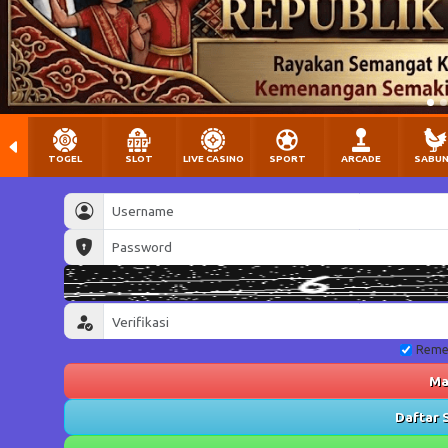
TOGEL
SLOT
LIVE CASINO
SPORT
ARCADE
SABU
Reme
Ma
Daftar 