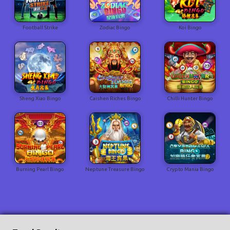
Football Strike
Zodiac Bingo
Koi Bingo
Sheng Xiao Bingo
Caishen Riches Bingo
Chilli Hunter Bingo
Burning Pearl Bingo
Neptune Treasure Bingo
Crypto Mania Bingo