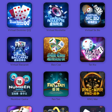
Virtual Domino QQ
Virtual Roulette
Virtual Sic Bo
Virtual Baccarat
Bau Cua
Tai Xiu
Number Game
Fan Tan
RNG War