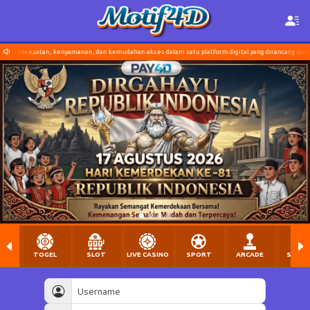
atan, kenyamanan, dan kemudahan akses dalam satu platform digital yang dirancang untuk penga
TOGEL
SLOT
LIVE CASINO
SPORT
ARCADE
SABU