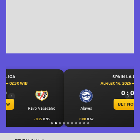
SPAIN LA LIGA
August 16, 2026 — 00:30 WIB
0 : 0
Previous
Next
BET NOW
Alaves
Getafe
0.00
0.62
0.00
-0.72