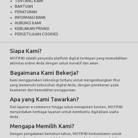
TENTANG KAMI
BANTUAN
PERATURAN
INFORMASI BANK
HUBUNGI KAMI
KEBIJAKAN PRIVASI
PERSETUJUAN COOKIES
Siapa Kami?
MOTIF4D adalah penyedia platform digital terdepan yang memudahkan
aktivitas online Anda dengan solusi inovatif dan aman.
Bagaimana Kami Bekerja?
Kami menggunakan teknologi terbaru untuk mengembangkan fitur
yang memenuhi kebutuhan digital Anda, dengan penekanan pada
keamanan dan kemudahan penggunaan.
Apa yang Kami Tawarkan?
Dari layanan e-commerce hingga solusi manajemen konten, MOTIF4D
menyediakan berbagai layanan untuk membantu digitalisasi usaha
Anda.
Mengapa Memilih Kami?
Dengan pengalaman bertahun-tahun, MOTIF4D berkomitmen untuk