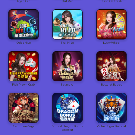
Nyan Cat
Out Run
Cash Or Crash
Odds HiLo
Thai Hi Lo
Lucky Wheel
Fish Prawn Crab
Belangkai
Baccarat Babes
Caribbean Saga
Virtual Dragon Bonus
Virtual Tiger Baccarat
Baccarat