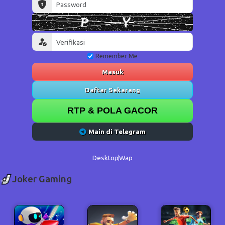
Remember Me
Masuk
Daftar Sekarang
RTP & POLA GACOR
Main di Telegram
Desktop
Wap
Joker Gaming