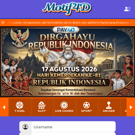
kecepatan, kenyamanan, dan kemudahan akses dalam satu platform digital yang dirancang untuk
TOGEL
SLOT
LIVE CASINO
SPORT
ARCADE
SABU