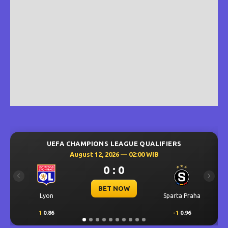
MPIONS LEAGUE QUALIFIERS
UEFA CHAMPION
st 12, 2026 — 02:00 WIB
August 12,
0 : 0
Previous
Next
BET NOW
B
Sparta Praha
SK Sturm Graz
-1
0.96
-0.5
0.95