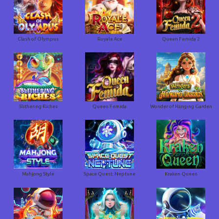
Clash of Olympus
Royale Ace
Queen Femida 2
Slithering Riches
Queen Femida
Wonder of Hanging Garden
Mahjong Style
Space Quest: Neptune
Kraken Queen