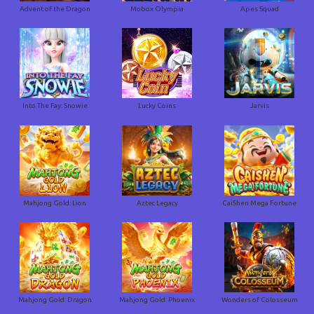
Into The Fay: Snowie
Lucky Coins
Jarvis
Mahjong Gold: Lion
Aztec Legacy
CaiShen Mega Fortune
Mahjong Gold: Dragon
Mahjong Gold: Phoenix
Wonders of Colosseum