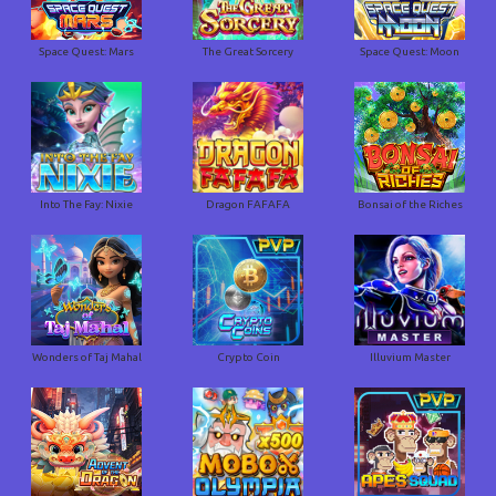
Space Quest: Mars
The Great Sorcery
Space Quest: Moon
Into The Fay: Nixie
Dragon FAFAFA
Bonsai of the Riches
Wonders of Taj Mahal
Crypto Coin
Illuvium Master
Advent of the Dragon
Mobox Olympia
Apes Squad